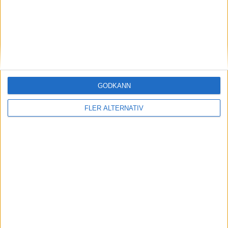
nyheter
GODKÄNN
FLER ALTERNATIV
30 apr 2026
Scania får stororder på elbussar till
hemstaden
Läs mer