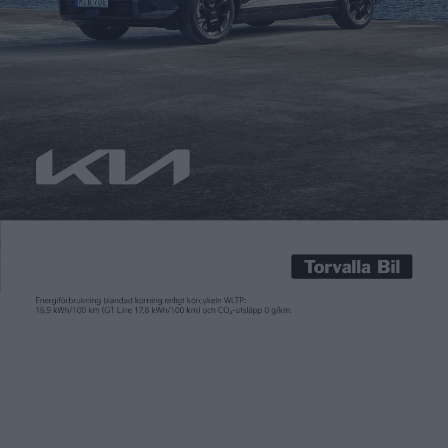
Carl Undéhn
6 okt 2023
Vid den pågående mässan Busworld i Bryssel har Scania
presenterat en ny plattform för eldrivna bussar. Med möjlighet
att använda större batteripaket än hos dagens elbussar från
Scania betyder den nya plattformen betydligt längre räckvidd
än hos dagens modeller. Batterierna har utvecklats med
svenska Northvolt. De beskrivs som en av marknadens ”mest
hållbara” batterier och […]
Vid den pågående mässan Busworld i Bryssel har Scania
presenterat en ny plattform för eldrivna bussar. Med möjlighet
att använda större batteripaket än hos dagens elbussar från
Scania betyder den nya plattformen betydligt längre räckvidd
än hos dagens modeller.
Batterierna har utvecklats med svenska Northvolt. De beskrivs
som en av marknadens ”mest hållbara” batterier och kommer