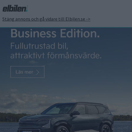
Stäng annons och gå vidare till Elbilen.se ->
50 mils räckvidd med
Scanias nya elbussar