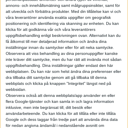
cybersäkerhet.
annons- och innehållsmätning samt målgruppsinsikter, samt för
att utveckla och förbättra produkter.
Med din tillåtelse kan vi och
När de kommer till laddningen nämns ingen effekt. Enligt
våra leverantörer använda exakta uppgifter om geografisk
Scania ska det handa om ”snabbare laddning” samt en ny och
positionering och identifiering via skanning av enheten. Du kan
mer robust placering ladduttag.
klicka för att godkänna vår och våra leverantörers
uppgiftsbehandling enligt beskrivningen ovan. Alternativt kan du
Den nya plattformen ska även vara ett kliv framåt vad gäller
få åtkomst till mer detaljerad information och ändra dina
inställningar innan du samtycker eller för att neka samtycke.
digitalisering, med bland annat uppdateringar over the air
Observera att viss behandling av dina personuppgifter kanske
(OTA) och avancerade förarassistanssystem.
inte kräver ditt samtycke, men du har rätt att invända mot sådan
uppgiftsbehandling. Dina inställningar gäller endast den här
webbplatsen. Du kan när som helst ändra dina preferenser eller
dra tillbaka ditt samtycke genom att gå tillbaka till denna
webbplats och klicka på knappen "Integritet" längst ned på
webbsidan.
Observera också att denna webbplats/app använder en eller
flera Google-tjänster och kan samla in och lagra information
inklusive, men inte begränsat till, ditt besök eller
användarbeteende. Du kan klicka för att tillåta eller inte tillåta
Google och dess taggar från tredje part att använda dina data
för nedan angivna ändamål i nedanstående avsnitt om