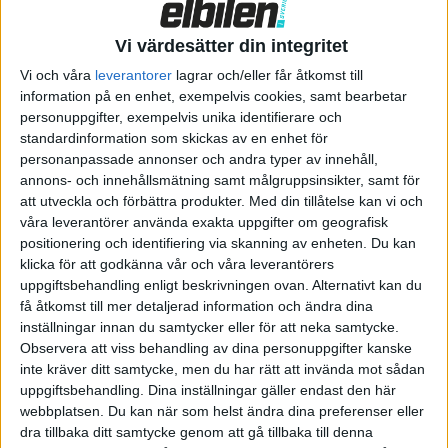
och väntas ge sedanversionen av CLA en räckvidd på 54 mil, hos
Vi värdesätter din integritet
Shooting Brake-versionen något kortare räckvidd på 52 mil.
Nya CLA är den första elbilen från Mercedes med ett 800-
Vi och våra
leverantorer
lagrar och/eller får åtkomst till
voltssystem för snabb laddning. NMC-batteriet kan därför
information på en enhet, exempelvis cookies, samt bearbetar
personuppgifter, exempelvis unika identifierare och
snabbladdas med upp till 320 kW. Sådana effekter kommer LFP-
standardinformation som skickas av en enhet för
batteriet inte klara, utan det talas här om upp till 200 kW.
personanpassade annonser och andra typer av innehåll,
Enligt Mercedes ska det med LFP-batteriet gå att klämma in
annons- och innehållsmätning samt målgruppsinsikter, samt för
20 mils räckvidd på 10 minuter vid snabbladdaren. Med NMC-
att utveckla och förbättra produkter.
Med din tillåtelse kan vi och
batteriet går det på samma tid att ladda 32,5 mils räckvidd.
våra leverantörer använda exakta uppgifter om geografisk
positionering och identifiering via skanning av enheten. Du kan
klicka för att godkänna vår och våra leverantörers
uppgiftsbehandling enligt beskrivningen ovan. Alternativt kan du
få åtkomst till mer detaljerad information och ändra dina
inställningar innan du samtycker eller för att neka samtycke.
Observera att viss behandling av dina personuppgifter kanske
inte kräver ditt samtycke, men du har rätt att invända mot sådan
uppgiftsbehandling. Dina inställningar gäller endast den här
webbplatsen. Du kan när som helst ändra dina preferenser eller
dra tillbaka ditt samtycke genom att gå tillbaka till denna