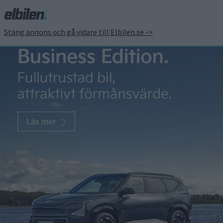
Stäng annons och gå vidare till Elbilen.se ->
Instegsversion– så blir
Mercedes CLA med LFP-
batteri