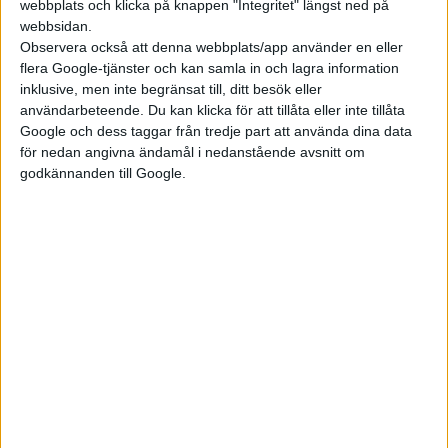
webbplats och klicka på knappen "Integritet" längst ned på
webbsidan.
Observera också att denna webbplats/app använder en eller
flera Google-tjänster och kan samla in och lagra information
inklusive, men inte begränsat till, ditt besök eller
Uppbyggnaden med ett batteripack bestående av fyra moduler
användarbeteende. Du kan klicka för att tillåta eller inte tillåta
är densamma hos både NMC- och LFP-batteriet.
Google och dess taggar från tredje part att använda dina data
Energidensiteten skiljer sig – som väntat – däremot en del åt.
för nedan angivna ändamål i nedanstående avsnitt om
NMC-batteriet har enligt Mercedes en energitäthet på 680
godkännanden till Google.
Wh/liter, hos LFP-batteriet är den 450 Wh/liter. En nackdel med
LFP-batterier är dess högre vikt. Med 58 kWh kapacitet väger
LFP-batteriet med 484 kilo därför nästan lika mycket som det
496 kilo tunga NMC-batteriet med en kapacitet på 85 kWh.