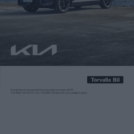
Carl Undéhn
22 jul 2025
Mercedes är på väg att börja leveranserna av nya CLA, som även
kommer med en förlängd taklinje som CLA Shooting Brake. Vi
var nyligen i Danmark för att provköra sedanversionen av CLA
och våra intryck från det kan ni läsa om här och i nästa nummer
av Elbilen. Bilen vi körde var utrustad med ett […]
Mercedes är på väg att börja leveranserna av nya CLA, som även
kommer med en förlängd taklinje som
CLA Shooting Brake
. Vi
var nyligen i Danmark för att provköra sedanversionen av CLA
och våra intryck från det
kan ni läsa om här
och i nästa nummer
av Elbilen. Bilen vi körde var utrustad med ett NMC-batteri på
85 kWh som med en elmotor på bakaxeln med en effekt på 200
kW ger en räckvidd på upp till 77,8 mil. Priset börjar på 633.000
kronor, men redan när CLA visades som koncept hösten 2023