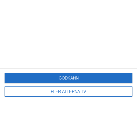
17 jul 2026
Green NCAP: här är bästa elbilen för
semesterresan
GODKÄNN
nyheter
FLER ALTERNATIV