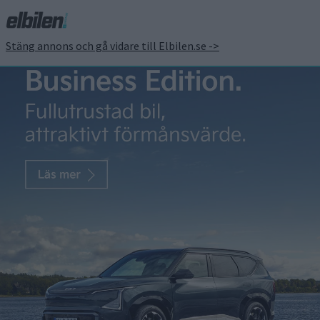
Stäng annons och gå vidare till Elbilen.se ->
Nytt nummer av Elbilen –
ute nu!