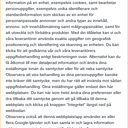
Nu med sladd. Tyst och långt på el med ny hybrid
information på en enhet, exempelvis cookies, samt bearbetar
personuppgifter, exempelvis unika identifierare och
LITEN ATLANTÖ
standardinformation som skickas av en enhet för
personanpassade annonser och andra typer av innehåll,
Blir fossilfri med hjälp av elbilar från Renault och vindkraft
annons- och innehållsmätning samt målgruppsinsikter, samt för
att utveckla och förbättra produkter.
Med din tillåtelse kan vi och
STOR ELTRUCK
våra leverantörer använda exakta uppgifter om geografisk
Luftledning gör gruvdrift i norr fossilfri
positionering och identifiering via skanning av enheten. Du kan
klicka för att godkänna vår och våra leverantörers
GENEVE-MÄSSAN
uppgiftsbehandling enligt beskrivningen ovan. Alternativt kan du
Fortfarande fler koncept än verkstad. Men boomen i eldrift
få åtkomst till mer detaljerad information och ändra dina
kommer allt närmare
inställningar innan du samtycker eller för att neka samtycke.
Observera att viss behandling av dina personuppgifter kanske
MÄSSBESÖK MED FÖRNÄMLIG ELBIL
inte kräver ditt samtycke, men du har rätt att invända mot sådan
Tur och retur resan till den stora mässan gjorde besöket
uppgiftsbehandling. Dina inställningar gäller endast den här
miljövänligt
webbplatsen. Du kan när som helst ändra dina preferenser eller
dra tillbaka ditt samtycke genom att gå tillbaka till denna
UTÖKAD LASTÅSNA
webbplats och klicka på knappen "Integritet" längst ned på
webbsidan.
Ny NV-200 från Nissan har fått längre räckvidd
Observera också att denna webbplats/app använder en eller
NYA BMWi3 PROVKÖRD
flera Google-tjänster och kan samla in och lagra information