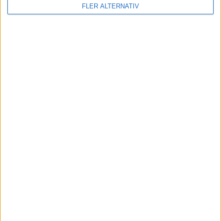
FLER ALTERNATIV
nyheter
29 jan 2024
Efter rallyvinst: Audi Q8 e-tron Dakar edition
till eCarExpo