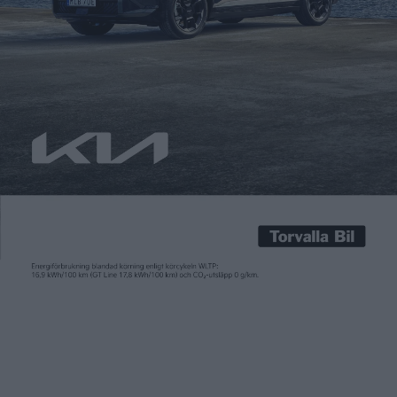
Fredrik Sandberg
4 apr 2018
Nummer 2 av Elbilen i Sverige finns nu ute i alla våra kanaler! Vi
har haft lite trassel med några bildtexter (vi är smärtsamt
medvetna om detta), fått inbrott i en bil (i ett låst
kameraövervakat garage) och varit nära att frysa sönder vid en
snabbladdare i Norrbotten. Men vi har även provkört bilar i
kallt […]
Nummer 2 av Elbilen i Sverige finns nu ute i alla våra kanaler!
Vi har haft lite trassel med några bildtexter (vi är smärtsamt
medvetna om detta), fått inbrott i en bil (i ett låst
kameraövervakat garage) och varit nära att frysa sönder vid en
snabbladdare i Norrbotten. Men vi har även provkört bilar i
kallt och varmt klimat, träffat Christian von Koenigsegg och
Mate Rimac, intervjuat elbilschefer på de stora
bilföretagen, tagit pulsen på batteriproduktionen i Europa.