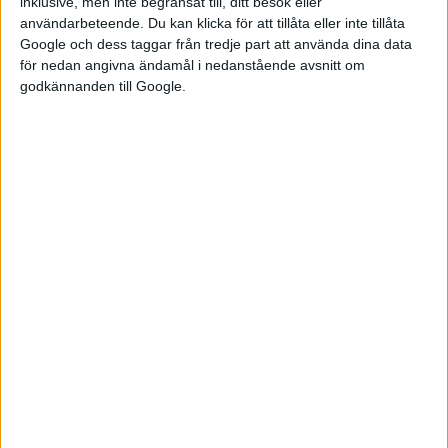
inklusive, men inte begränsat till, ditt besök eller
Sportig variant med större motor, acceleration och toppfart
användarbeteende. Du kan klicka för att tillåta eller inte tillåta
Olika åsikter om nya underverket, men bra betyg
Google och dess taggar från tredje part att använda dina data
för nedan angivna ändamål i nedanstående avsnitt om
SOLCELLER PÅ FRAMMARSCH
godkännanden till Google.
Stort intresse bland ebilsköpare att ladda från taket
FORMEL-E
Eldrift på racerbanan med svenska framgångar. Succé är bara
förnamnet.
KONVERTERAD DKW
Klassiker fick nytt liv med elmotor.