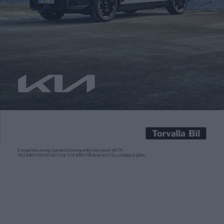
Carl Undéhn
1 jun 2026
Polestar lyckades förra året öka försäljningen med 34 procent
och fick iväg strax över 60 000 bilar. Ett ”rekordår”, enligt
Polestar-chefen Michael Lohscheller och med ökad fysisk
närvaro och en breddning av utbudet siktar märket på att sälja
fler bilar i år. Nu kliver Polestar också in på tre nya marknader
när märket under 2026 […]
Polestar lyckades förra året öka försäljningen med 34 procent
och fick iväg strax över 60 000 bilar. Ett ”rekordår”, enligt
Polestar-chefen Michael Lohscheller och med ökad fysisk
närvaro och en breddning av utbudet siktar märket på att sälja
fler bilar i år.
Nu kliver Polestar också in på tre nya marknader när märket
under 2026 börjar säljas i Estland, Lettland och Litauen. Med