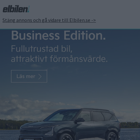
Stäng annons och gå vidare till Elbilen.se ->
Polestar utökar – börjar
säljas i ytterligare tre
länder