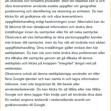
att utveckla och förbättra produkter.
Med din tillåtelse kan vi och
våra leverantörer använda exakta uppgifter om geografisk
positionering och identifiering via skanning av enheten. Du kan
klicka för att godkänna vår och våra leverantörers
uppgiftsbehandling enligt beskrivningen ovan. Alternativt kan du
få åtkomst till mer detaljerad information och ändra dina
inställningar innan du samtycker eller för att neka samtycke.
Observera att viss behandling av dina personuppgifter kanske
inte kräver ditt samtycke, men du har rätt att invända mot sådan
uppgiftsbehandling. Dina inställningar gäller endast den här
webbplatsen. Du kan när som helst ändra dina preferenser eller
dra tillbaka ditt samtycke genom att gå tillbaka till denna
webbplats och klicka på knappen "Integritet" längst ned på
webbsidan.
Observera också att denna webbplats/app använder en eller
flera Google-tjänster och kan samla in och lagra information
inklusive, men inte begränsat till, ditt besök eller
användarbeteende. Du kan klicka för att tillåta eller inte tillåta
Google och dess taggar från tredje part att använda dina data
för nedan angivna ändamål i nedanstående avsnitt om
godkännanden till Google.