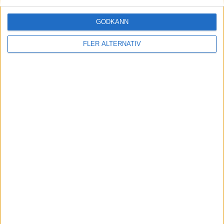
Ökade leveranser – men fortsatt förlust för
GODKÄNN
Polestar
FLER ALTERNATIV
Läs mer
nyheter