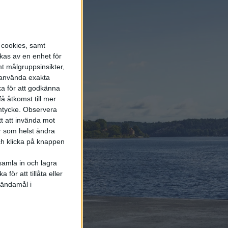
s cookies, samt
kas av en enhet för
t målgruppsinsikter,
r använda exakta
ka för att godkänna
å åtkomst till mer
mtycke.
Observera
tt att invända mot
r som helst ändra
och klicka på knappen
– Fisker i
samla in och lagra
för att tillåta eller
 ändamål i