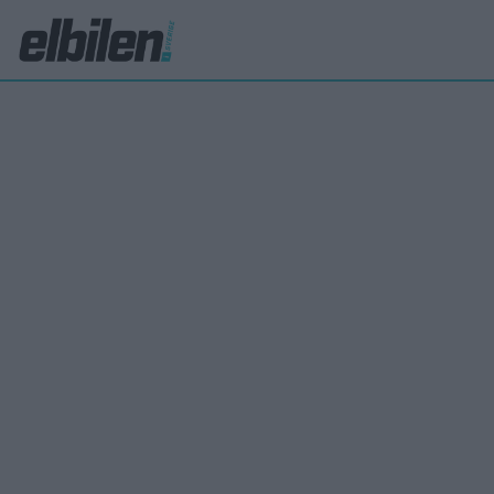
Så ska Fiskers
Patrick Ekstrand
21 okt 2016
Så kallade fjärilsvingsdörrar ska få Fiskers kommande elb
som sedan har funnits på bilar från bland annat McLaren o
ovanliga dörrarna finns förstås inte bara där för syns skul
Så kallade fjärilsvingsdörrar ska få Fiskers kommande elb
som sedan har funnits på bilar från bland annat McLaren o