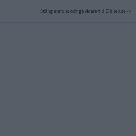
Stäng annons och gå vidare till Elbilen.se ->
takt
Annonsera hos Elbilen
Tidningsarkivet
Prenumerera
Mest lästa
5 aug 2026
Uppgift: då kommer Volvos
nya eldrivna volymmodell
EX50
6 aug 2026
Nu även Byd – då vill jätten
60-talet och
tillverka solid state-
orsdagen. De
batterier
6 aug 2026
60-talet och
Säljstart för
instegsversionen av ID. Polo
orsdagen.