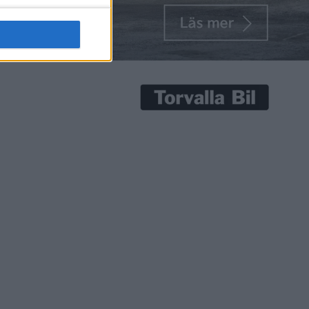
skers
u