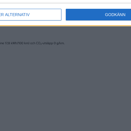
ER ALTERNATIV
GODKÄNN
8 maj 2024
nsöker om konkurs
Kika in i Henrik Fi
framkomliga
lyxvilla – till salu n
nyheter