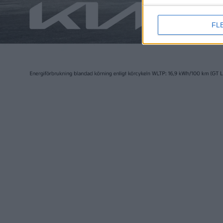
FL
4 jul 2024
18 jun 2024
Efter konkursen – Fisker
Fisker a
Ocean säljs från 26.000
– ”Mest 
kronor
vägen”
Läs mer
nyheter
nyheter