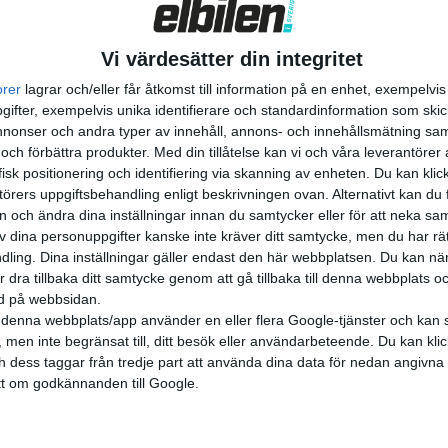
Vi värdesätter din integritet
orer
lagrar och/eller får åtkomst till information på en enhet, exempelvi
nyheter
ifter, exempelvis unika identifierare och standardinformation som skic
onser och andra typer av innehåll, annons- och innehållsmätning sam
 och förbättra produkter.
Med din tillåtelse kan vi och våra leverantöre
isk positionering och identifiering via skanning av enheten. Du kan klic
örers uppgiftsbehandling enligt beskrivningen ovan. Alternativt kan du f
on och ändra dina inställningar innan du samtycker eller för att neka sa
av dina personuppgifter kanske inte kräver ditt samtycke, men du har rä
ling. Dina inställningar gäller endast den här webbplatsen. Du kan nä
8 jul 2024
r dra tillbaka ditt samtycke genom att gå tillbaka till denna webbplats 
ned på webbsidan.
ver vidare –
Nu också i Sverige 
denna webbplats/app använder en eller flera Google-tjänster och kan 
ag köper upp
konkurs
 men inte begränsat till, ditt besök eller användarbeteende. Du kan klicka 
et
och dess taggar från tredje part att använda dina data för nedan angivna
t om godkännanden till Google.
nyheter