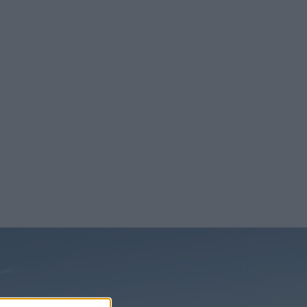
nyheterna!
Prenumerera