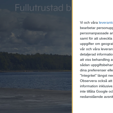
Relaterat innehåll
Vi och våra
leverant
nyheter
nyheter
bearbetar personuppg
personanpassade ann
samt för att utveckla
uppgifter om geograf
vår och våra leverant
detaljerad informati
att viss behandling 
sådan uppgiftsbehand
10 okt 2024
25 jul 2024
dina preferenser elle
"Integritet" längst 
Serverproblem gör
Fisker le
Observera också att 
restlager av Fisker Ocean
bilföret
information inklusive,
oanvändbara
restlagr
inte tillåta Google 
nedanstående avsnit
nyheter
nyheter