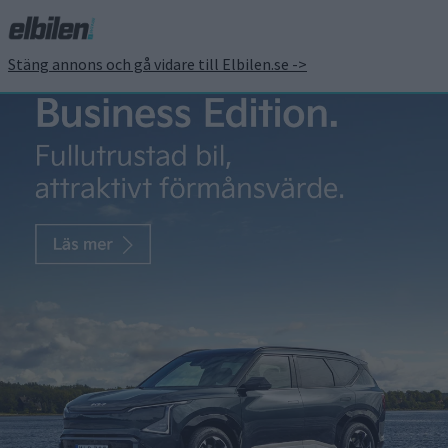
Stäng annons och gå vidare till Elbilen.se ->
Biltillverkare kritiska när
Storbritannien backar
om fossilbilsförbud