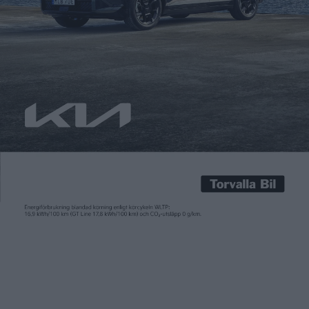
Carl Undéhn
21 sep 2023
EU har spikat beslutet om att endast tillåta försäljning av
utsläppsfria nya bilar från 2035. Storbritannien har efter Brexit
som bekant lämnat unionen och påverkad alltså inte av det.
Men önationen hade redan tidigare beslutat om ett säljstopp
för fossilbilar och då redan från 2030. Det är ett beslut som nu
dras tillbaka när premiärminister […]
EU har spikat beslutet om att endast tillåta försäljning av
utsläppsfria nya bilar från 2035. Storbritannien har efter Brexit
som bekant lämnat unionen och påverkad alltså inte av det.
Men önationen hade redan tidigare beslutat om ett säljstopp
för fossilbilar och då redan från 2030. Det är ett beslut som nu
dras tillbaka när premiärminister Rishi Sunak nu lägger fram
en ”ny metod” för att möta klimatförändringarna.