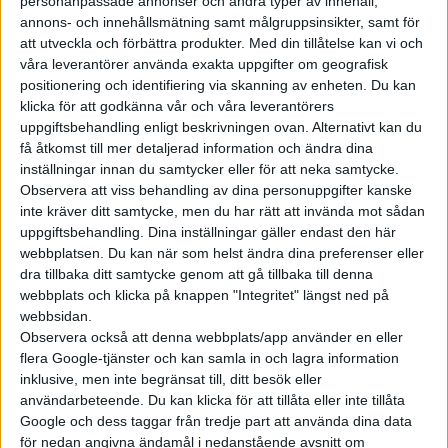
personanpassade annonser och andra typer av innehåll,
-Vi behöver ett politiskt fokus på att stärka elbilsmarknaden
annons- och innehållsmätning samt målgruppsinsikter, samt för
på kort sikt och stödja konsumenterna medan motvinden är
att utveckla och förbättra produkter.
Med din tillåtelse kan vi och
våra leverantörer använda exakta uppgifter om geografisk
stark: infrastrukturen är fortfarande omogen, tullar hotar och
positionering och identifiering via skanning av enheten. Du kan
levnadskostnaderna är höga, säger Fords brittiska chef Lisa
klicka för att godkänna vår och våra leverantörers
Branking i ett uttalande.
uppgiftsbehandling enligt beskrivningen ovan. Alternativt kan du
få åtkomst till mer detaljerad information och ändra dina
Andra toner kommer däremot från Toyota. Enligt den japanska
inställningar innan du samtycker eller för att neka samtycke.
tillverkaren betyder ett uppskjutande av fossilbilsförbudet att
Observera att viss behandling av dina personuppgifter kanske
både marknaden och konsumenter får mer tid att anpassa sig.
inte kräver ditt samtycke, men du har rätt att invända mot sådan
uppgiftsbehandling. Dina inställningar gäller endast den här
webbplatsen. Du kan när som helst ändra dina preferenser eller
dra tillbaka ditt samtycke genom att gå tillbaka till denna
webbplats och klicka på knappen "Integritet" längst ned på
webbsidan.
Observera också att denna webbplats/app använder en eller
flera Google-tjänster och kan samla in och lagra information
inklusive, men inte begränsat till, ditt besök eller
användarbeteende. Du kan klicka för att tillåta eller inte tillåta
Google och dess taggar från tredje part att använda dina data
för nedan angivna ändamål i nedanstående avsnitt om