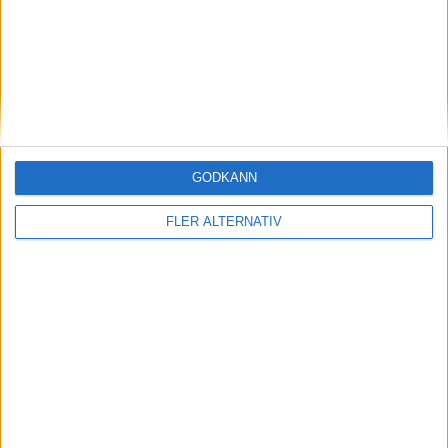
nyheter
GODKÄNN
FLER ALTERNATIV
8 jun 2026
Sverige kräver tydlig strategi för
elektrifiering i EU
Läs mer