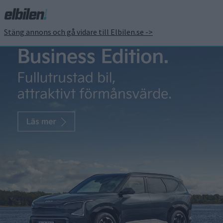
Stäng annons och gå vidare till Elbilen.se ->
Teslas planer med
robotaxi och Model 2
klarnar allt mer