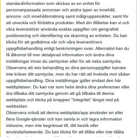
Samtidigt står det klart att högt uppsatta personer nu lämnar
standardinformation som skickas av en enhet för
företaget i samband med att Tesla minskar personalstyrkan
personanpassade annonser och andra typer av innehåll,
med omkring 10 procent. Bland andra Drew Baglino, som varit
annons- och innehållsmätning samt målgruppsinsikter, samt för
att utveckla och förbättra produkter.
Med din tillåtelse kan vi och
med Tesla sedan starten och arbetat med utveckling av
våra leverantörer använda exakta uppgifter om geografisk
drivlinor och batterier.
positionering och identifiering via skanning av enheten. Du kan
klicka för att godkänna vår och våra leverantörers
”Igår fattade jag det svåra beslutet att lämna Tesla efter 18 år.
uppgiftsbehandling enligt beskrivningen ovan. Alternativt kan du
Jag är så tacksam över att ha arbetat med och lärt mig av de
få åtkomst till mer detaljerad information och ändra dina
otaliga otroligt begåvade människorna på Tesla under åren”,
inställningar innan du samtycker eller för att neka samtycke.
skriver han på
plattformen X
.
Observera att viss behandling av dina personuppgifter kanske
inte kräver ditt samtycke, men du har rätt att invända mot sådan
Hos Tesla har Drew Baglino bland annat varit delaktig i arbetet
uppgiftsbehandling. Dina inställningar gäller endast den här
med den nya battericellen 4680. Vid presentationen av den
webbplatsen. Du kan när som helst ändra dina preferenser eller
dra tillbaka ditt samtycke genom att gå tillbaka till denna
under eventet Battery Day 2020 talades det om att Tesla skulle
webbplats och klicka på knappen "Integritet" längst ned på
kunna halvera batterikostnaden jämfört med dagens celler
webbsidan.
genom att använda ny teknik vid framställningen. Men arbetet
Observera också att denna webbplats/app använder en eller
med det har inte gått enligt plan. Tillverkningen av 4680-celler
flera Google-tjänster och kan samla in och lagra information
har inte skalats upp i den takt som var väntat.
inklusive, men inte begränsat till, ditt besök eller
användarbeteende. Du kan klicka för att tillåta eller inte tillåta