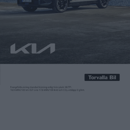
Carl Undéhn
16 apr 2024
Teslas chef Elon Musk menade att det var det en ”lögn” att
Tesla skrotat planerna på en mindre och billigare modell.
Enligt uppgifterna, som publicerades häromveckan av
nyhetsbyrån Reuters, skulle Tesla i stället fokusera på att
utveckla en självkörande robotaxi. En bil som delar teknik med
den planerade billigare modellen, men då ska komma utan […]
Teslas chef Elon Musk menade att det var det en ”lögn” att
Tesla skrotat planerna på en mindre och billigare modell.
Enligt uppgifterna, som publicerades häromveckan av
nyhetsbyrån Reuters, skulle Tesla i stället fokusera på att
utveckla en självkörande robotaxi. En bil som delar teknik med
den planerade billigare modellen, men då ska komma utan
vare sig pedaler eller ratt.