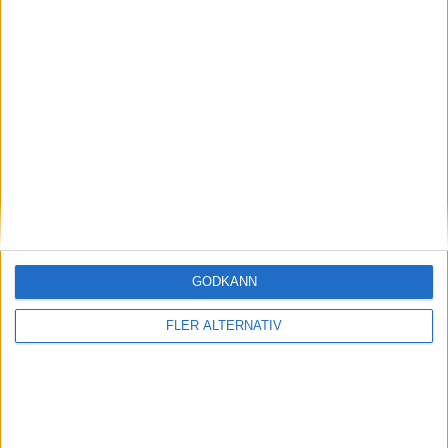
30 jun 2026
Batteritjuvar – Tesla dras med stöldproblem
vid Gigafactory 1
nyheter
GODKÄNN
FLER ALTERNATIV