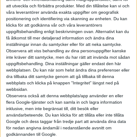
En utförlig och pedagogisk artikel om forskningsresultaten
att utveckla och förbättra produkter.
Med din tillåtelse kan vi och
publicerades nyligen i den ansedda vetenskapliga tidskriften
våra leverantörer använda exakta uppgifter om geografisk
Nature Communication.
positionering och identifiering via skanning av enheten. Du kan
klicka för att godkänna vår och våra leverantörers
uppgiftsbehandling enligt beskrivningen ovan. Alternativt kan du
få åtkomst till mer detaljerad information och ändra dina
inställningar innan du samtycker eller för att neka samtycke.
Observera att viss behandling av dina personuppgifter kanske
inte kräver ditt samtycke, men du har rätt att invända mot sådan
uppgiftsbehandling. Dina inställningar gäller endast den här
webbplatsen. Du kan när som helst ändra dina preferenser eller
dra tillbaka ditt samtycke genom att gå tillbaka till denna
webbplats och klicka på knappen "Integritet" längst ned på
webbsidan.
Observera också att denna webbplats/app använder en eller
flera Google-tjänster och kan samla in och lagra information
inklusive, men inte begränsat till, ditt besök eller
användarbeteende. Du kan klicka för att tillåta eller inte tillåta
Google och dess taggar från tredje part att använda dina data
för nedan angivna ändamål i nedanstående avsnitt om
godkännanden till Google.