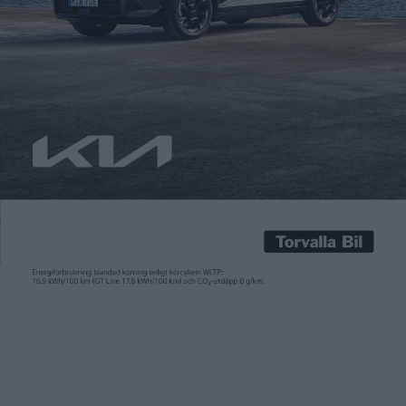
Patrick Ekstrand
3 jun 2015
Cellulosa från träd, det är råvaran som krävs för att bygga
framtidens batterier. De är mjuka och fluffiga, vilket kanske
inte är de viktigaste egenskaperna hos ett batteri – men
fluffigheten innebär också att de har potential att lagra
betydligt mer energi än andra batterier. – Nanocellulosa kallar
vi materialet vi arbetar med. Denna får […]
Cellulosa från träd, det är råvaran som krävs för att bygga
framtidens batterier. De är mjuka och fluffiga, vilket kanske
inte är de viktigaste egenskaperna hos ett batteri – men
fluffigheten innebär också att de har potential att lagra
betydligt mer energi än andra batterier.
– Nanocellulosa kallar vi materialet vi arbetar med. Denna får
man genom att bryta ner trädfibrer och göra dem ungefär en
miljon gånger smalare än vad de är i träd. Nanocellulosan