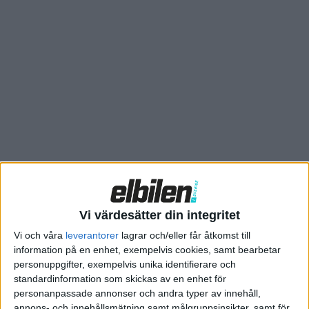
används för att bygga ett fluffigt material som kallas aerogel,
säger Mahiar Max Hamedi, forskare vid KTH och Harvard.
Aerogelen som Hamedi och hans kolleger på KTH och Stanford
arbetar med är en tredimensionell struktur, något som
innebär att ytan inuti ett batteri med volymen en liter är
ungefär lika stor som en fotbollsplan.
– Tidigare har batteritillverkare jobbat i två dimensioner. Nu är
vi inte längre begränsade till 2D. Vi kan bygga i tre dimensioner,
vilket ger möjligheten att få plats med mycket mer elektronik
på mindre yta, eller volym, säger Hamedi.
Det faktum att aerogel är mjukt och formbart innebär att
Vi värdesätter din integritet
”träbatterierna” skulle vara lätta att integrera i karossen på
Vi och våra
leverantorer
lagrar och/eller får åtkomst till
elbilar.
information på en enhet, exempelvis cookies, samt bearbetar
personuppgifter, exempelvis unika identifierare och
Elbilen konstaterar att batterierna säkert också skulle kunna
standardinformation som skickas av en enhet för
användas som stoppning i sätena.
personanpassade annonser och andra typer av innehåll,
annons- och innehållsmätning samt målgruppsinsikter, samt för