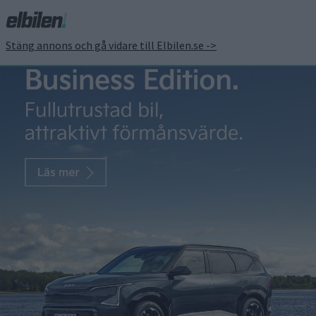
Stäng annons och gå vidare till Elbilen.se ->
Batteriet kan vara lika
mjukt som förarsätet