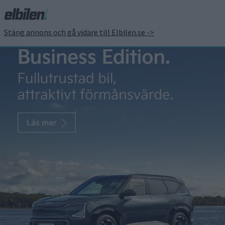
Stäng annons och gå vidare till Elbilen.se ->
Ställ upp med din elbil i
årets elbilsrally! –
anmälan öppen nu!