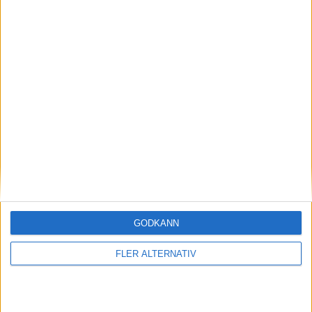
30 jan 2024
Nytt mjukvarustrul hos Volvo – EX30 försenas
nyheter
GODKÄNN
FLER ALTERNATIV