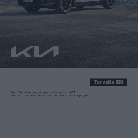
Fredrik Sandberg
11 okt 2017
Årets elbilsrally – SECC – körs Mälaren Runt! Swedish Electric
Car Championship – SECC – kommer i årets upplaga att bli en
verklig utmaning. Loppet kommer nämligen att ta de tävlande
runt hela Mälaren – en sträcka på minst 30 mil. Och för att
göra det extra utmanande för alla bilar med stora batterier –
[…]
Årets elbilsrally – SECC – körs Mälaren Runt!
Swedish Electric Car Championship – SECC – kommer i årets
upplaga att bli en verklig utmaning. Loppet kommer nämligen
att ta de tävlande runt hela Mälaren – en sträcka på minst 30
mil. Och för att göra det extra utmanande för alla bilar med
stora batterier – läs Tesla – så kommer dessa att få köra tio
mil extra!