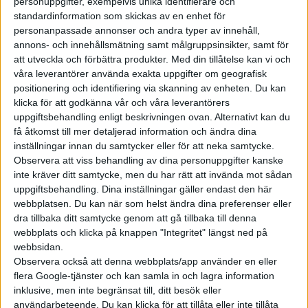
personuppgifter, exempelvis unika identifierare och
standardinformation som skickas av en enhet för
Det finns drygt 20 snabbladdare längs sträckan – men de kan
personanpassade annonser och andra typer av innehåll,
bara ladda en bil åt gången. Den som kommer först i mål har
annons- och innehållsmätning samt målgruppsinsikter, samt för
inte enbart kört snabbast, hen har även planerat sina
att utveckla och förbättra produkter.
Med din tillåtelse kan vi och
laddstopp bäst. Swedish Electric Car Championship anordnas
våra leverantörer använda exakta uppgifter om geografisk
av
eCar Expo
, tidningen Elbilen i Sverige och
Tesla Club Sweden
positionering och identifiering via skanning av enheten. Du kan
klicka för att godkänna vår och våra leverantörers
i samarbete
uppgiftsbehandling enligt beskrivningen ovan. Alternativt kan du
få åtkomst till mer detaljerad information och ändra dina
Anmälan kommer öppnas snart på Teslaklubbens hemsida,
inställningar innan du samtycker eller för att neka samtycke.
teslaclubsweden.se/secc
.
Observera att viss behandling av dina personuppgifter kanske
inte kräver ditt samtycke, men du har rätt att invända mot sådan
uppgiftsbehandling. Dina inställningar gäller endast den här
webbplatsen. Du kan när som helst ändra dina preferenser eller
dra tillbaka ditt samtycke genom att gå tillbaka till denna
webbplats och klicka på knappen "Integritet" längst ned på
webbsidan.
Observera också att denna webbplats/app använder en eller
flera Google-tjänster och kan samla in och lagra information
inklusive, men inte begränsat till, ditt besök eller
De tävlande är fritt att välja färdväg så länge de kör ena hållet
användarbeteende. Du kan klicka för att tillåta eller inte tillåta