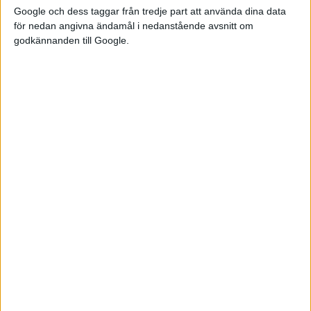
norr om Mälaren och andra hållet söder om Mälaren, eller
Google och dess taggar från tredje part att använda dina data
tvärtom. Teslaförare ska köra till Örebro (och ta en bild på
för nedan angivna ändamål i nedanstående avsnitt om
Örebro Slott).
godkännanden till Google.