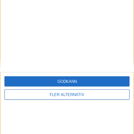
Efter rallyvinst: Audi Q8 e-tron Dakar edition
till eCarExpo
Läs mer
nyheter
GODKÄNN
FLER ALTERNATIV