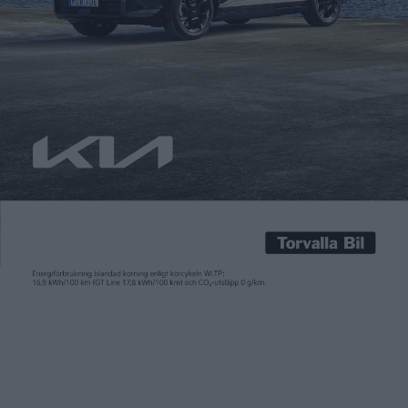
började ta betalt för snabbladdning. Nu börjar de sänka
priserna, Fortum tar i dag två kronor per minut – en sänkning
med 33 procent. Även Vattenfall planerar en prissänkning,
rapporterar Ny Teknik.
Betalladdning fungerar i Norge, men svenska kunder är inte
lika betalningsvilliga. När Fortum började ta betalt vid två av
sina 21 laddstationer märktes det på en gång,
säger Markus
Hökfelt, chef för Fortum Charge & Drive, till Ny Teknik.
– Där gick efterfrågan ned så fort vi började ta betalt.
Mattias Tingvall, affärsutvecklingschef på Vattenfall, säger till
sajten att även de sänker priserna under en tidsbegränsad
laddkortskampanj. Sänkningen blir inte lika stor som Fortums,
eftersom Vattenfall då skulle gå med förlust och det är inte
klart hur länge kampanjen pågår.