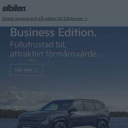
Stäng annons och gå vidare till Elbilen.se ->
Elbolag sänker priset på
snabbladdning
Patrick Ekstrand
8 mar 2015
Kritiken lät inte vänta på sig när Vattenfall och Fortum nyligen
började ta betalt för snabbladdning. Nu börjar de sänka
priserna, Fortum tar i dag två kronor per minut – en sänkning
med 33 procent. Även Vattenfall planerar en prissänkning,
rapporterar Ny Teknik. Betalladdning fungerar i Norge, men
svenska kunder är inte lika betalningsvilliga. När […]
Kritiken lät inte vänta på sig när Vattenfall och Fortum nyligen