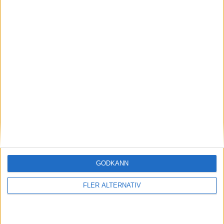
29 jan 2024
Efter rallyvinst: Audi Q8 e-tron Dakar edition
till eCarExpo
Läs mer
GODKÄNN
nyheter
FLER ALTERNATIV