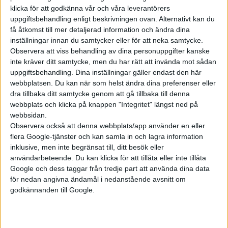
klicka för att godkänna vår och våra leverantörers
uppgiftsbehandling enligt beskrivningen ovan. Alternativt kan du
få åtkomst till mer detaljerad information och ändra dina
inställningar innan du samtycker eller för att neka samtycke.
Observera att viss behandling av dina personuppgifter kanske
inte kräver ditt samtycke, men du har rätt att invända mot sådan
uppgiftsbehandling. Dina inställningar gäller endast den här
webbplatsen. Du kan när som helst ändra dina preferenser eller
dra tillbaka ditt samtycke genom att gå tillbaka till denna
webbplats och klicka på knappen "Integritet" längst ned på
webbsidan.
Observera också att denna webbplats/app använder en eller
Relaterat innehåll
flera Google-tjänster och kan samla in och lagra information
inklusive, men inte begränsat till, ditt besök eller
användarbeteende. Du kan klicka för att tillåta eller inte tillåta
nyheter
Google och dess taggar från tredje part att använda dina data
för nedan angivna ändamål i nedanstående avsnitt om
godkännanden till Google.