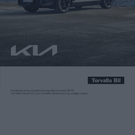
Patrick Ekstrand
16 jun 2016
Elbussarna på linje 55 i Göteborg är mycket populära, visar det
sig ett år efter att de introducerades. Linjen mellan Chalmers
och Lindholmen har använts av 1,2 miljoner passagerare och
det är framför allt ljudnivån som de gillar. I en undersökning
som kollektivtrafikbolaget Västtrafik har låtit göra svarade 93
procent att ljudmiljön är bättre än […]
Elbussarna på linje 55 i Göteborg är mycket populära, visar det
sig ett år efter att de introducerades. Linjen mellan Chalmers
och Lindholmen har använts av 1,2 miljoner passagerare och
det är framför allt ljudnivån som de gillar. I en undersökning
som kollektivtrafikbolaget Västtrafik har låtit göra svarade 93
procent att ljudmiljön är bättre än i dieseldrivna bussar.
Niklas Gustafsson på Volvo, som har tillverkat bussarna, säger
att resultaten bevisar att elbussar går en ljus framtid till