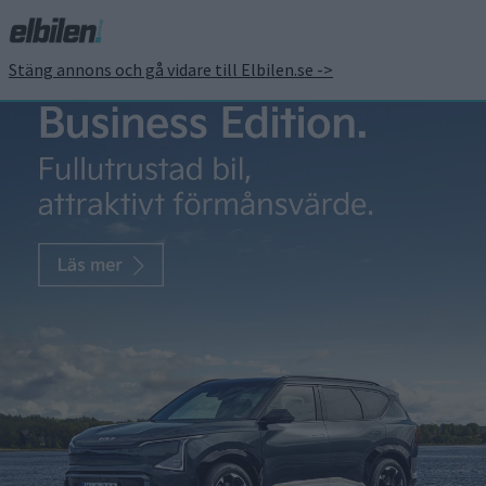
Stäng annons och gå vidare till Elbilen.se ->
Över en miljon resor
med elbuss i Göteborg