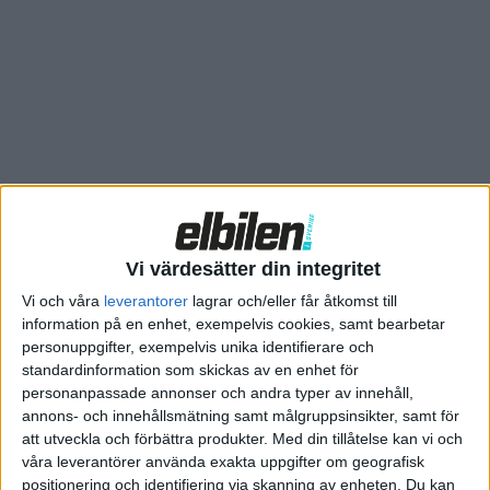
mötes.
– Dessa utmärkta resultat bevisar att tekniken med eldrivna
bussar är mogen för en bredare introduktion.
Vi värdesätter din integritet
Vi och våra
leverantorer
lagrar och/eller får åtkomst till
information på en enhet, exempelvis cookies, samt bearbetar
personuppgifter, exempelvis unika identifierare och
standardinformation som skickas av en enhet för
personanpassade annonser och andra typer av innehåll,
annons- och innehållsmätning samt målgruppsinsikter, samt för
att utveckla och förbättra produkter.
Med din tillåtelse kan vi och
våra leverantörer använda exakta uppgifter om geografisk
positionering och identifiering via skanning av enheten. Du kan