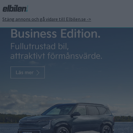
Stäng annons och gå vidare till Elbilen.se ->
Mercedes presenterar
långräckviddare i Paris