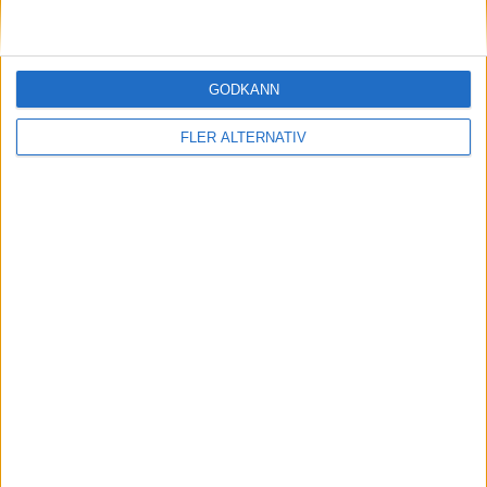
29 jan 2024
GODKÄNN
Efter rallyvinst: Audi Q8 e-tron Dakar edition
till eCarExpo
FLER ALTERNATIV
Läs mer
nyheter