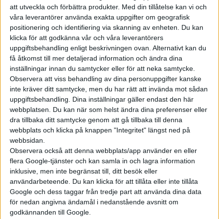
Mercedes satsar på exklusivitet och minst 400 kilometer
att utveckla och förbättra produkter.
Med din tillåtelse kan vi och
våra leverantörer använda exakta uppgifter om geografisk
positionering och identifiering via skanning av enheten. Du kan
klicka för att godkänna vår och våra leverantörers
uppgiftsbehandling enligt beskrivningen ovan. Alternativt kan du
få åtkomst till mer detaljerad information och ändra dina
inställningar innan du samtycker eller för att neka samtycke.
Observera att viss behandling av dina personuppgifter kanske
inte kräver ditt samtycke, men du har rätt att invända mot sådan
uppgiftsbehandling. Dina inställningar gäller endast den här
webbplatsen. Du kan när som helst ändra dina preferenser eller
dra tillbaka ditt samtycke genom att gå tillbaka till denna
webbplats och klicka på knappen "Integritet" längst ned på
webbsidan.
Observera också att denna webbplats/app använder en eller
flera Google-tjänster och kan samla in och lagra information
inklusive, men inte begränsat till, ditt besök eller
användarbeteende. Du kan klicka för att tillåta eller inte tillåta
Google och dess taggar från tredje part att använda dina data
för nedan angivna ändamål i nedanstående avsnitt om
godkännanden till Google.