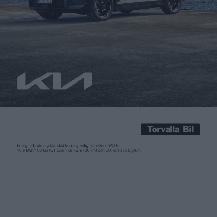
Patrick Ekstrand
12 jul 2016
Mercedes presenterar en elbil med toppspecifikationer på
Bilsalongen i Paris. Både räckvidden och prislappen kommer
att matcha Tesla Model S när den tyska elbilen börjar säljas
2018. – Men det kommer att vara en Mercedes, så jag tror att
Tesla har goda anledningar att vara oroliga, säger den tyska
biltillverkarens kommunikationschef i Australien till
Motoring.com.au. […]
Mercedes presenterar en elbil med toppspecifikationer på
Bilsalongen i Paris. Både räckvidden och prislappen kommer
att matcha Tesla Model S när den tyska elbilen börjar säljas
2018.
– Men det kommer att vara en Mercedes, så jag tror att Tesla
har goda anledningar att vara oroliga,
säger den tyska
biltillverkarens kommunikationschef i Australien till