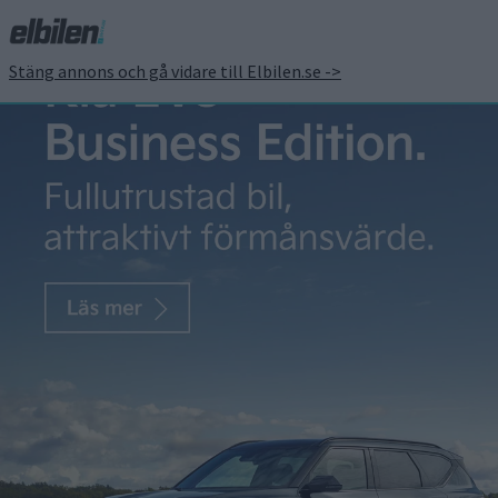
Stäng annons och gå vidare till Elbilen.se ->
Paddan från Wales har
plats för två och lång
räckvidd