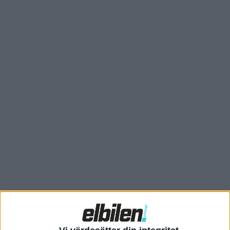
topphastighet på 60 miles per hour, alltså 97 kilometer i
timmen. 1,5 kilo vätgas uppges ge en räckvidd på närmare 500
kilometer.
Riversimple Movement som tillverkar bilen tänker inte sälja
den, utan affärsmodellen bygger på ett leasingavtal.