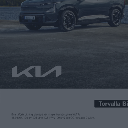
Patrick Ekstrand
17 feb 2016
Korsa en gaffeltruck med kultbilen Citroën ”Paddan” DS och du
får det walesiska elfordonet Rasa. Den tvåsitsiga bilen tankas
med vätgas som omvandlas till elektricitet av en
bränslecellsstack på 8,5 kW av samma typ som används i
gaffeltruckar. Strömmen skickas sedan vidare till de
navmonterade motorerna, som kan accelerera bilen til en
topphastighet på 60 […]
Korsa en gaffeltruck med kultbilen Citroën ”Paddan” DS och du
får det walesiska elfordonet Rasa. Den tvåsitsiga bilen tankas
med vätgas som omvandlas till elektricitet av en
bränslecellsstack på 8,5 kW av samma typ som används i
gaffeltruckar. Strömmen skickas sedan vidare till de
navmonterade motorerna, som kan accelerera bilen til en