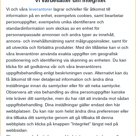
Vi värdesätter din integritet
Vi och våra
leverantorer
lagrar och/eller får åtkomst till
information på en enhet, exempelvis cookies, samt bearbetar
personuppgifter, exempelvis unika identifierare och
standardinformation som skickas av en enhet för
personanpassade annonser och andra typer av innehåll,
annons- och innehållsmätning samt målgruppsinsikter, samt för
att utveckla och förbättra produkter.
Med din tillåtelse kan vi och
våra leverantörer använda exakta uppgifter om geografisk
positionering och identifiering via skanning av enheten. Du kan
klicka för att godkänna vår och våra leverantörers
uppgiftsbehandling enligt beskrivningen ovan. Alternativt kan du
få åtkomst till mer detaljerad information och ändra dina
inställningar innan du samtycker eller för att neka samtycke.
Observera att viss behandling av dina personuppgifter kanske
inte kräver ditt samtycke, men du har rätt att invända mot sådan
uppgiftsbehandling. Dina inställningar gäller endast den här
webbplatsen. Du kan när som helst ändra dina preferenser eller
dra tillbaka ditt samtycke genom att gå tillbaka till denna
webbplats och klicka på knappen "Integritet" längst ned på
webbsidan.