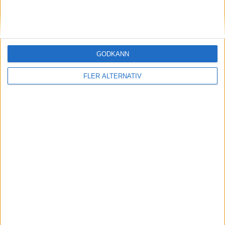
7 aug 2026
EU-plan: V2G-krav ska göra elbilar till del av
energisystemet
GODKÄNN
FLER ALTERNATIV
nyheter
7 aug 2026
Då kommer mindre och billig eldriven pickup