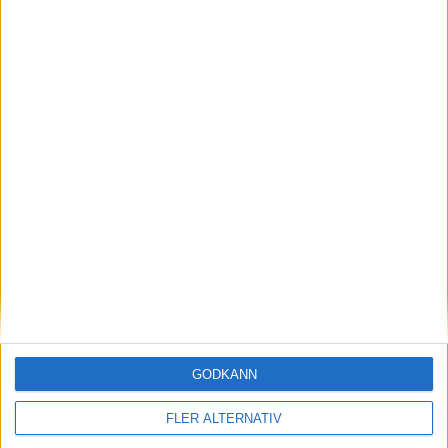
Priset klart – så mycket kostar Mini Aceman
nyheter
25 apr 2024
MINI:s första ”riktiga” elbil Aceman är här
GODKÄNN
FLER ALTERNATIV
nyheter