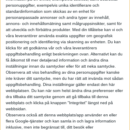
effekt på 130 kW för att fylla batteriet från 10 till 80 procent
personuppgifter, exempelvis unika identifierare och
standardinformation som skickas av en enhet för
på en halvtimme. Då vid optimala förhållanden, men för att
personanpassade annonser och andra typer av innehåll,
uppnå det förvärms batteriet på väg till laddstationen när den
annons- och innehållsmätning samt målgruppsinsikter, samt för
anges i bilens navigering.
att utveckla och förbättra produkter.
Med din tillåtelse kan vi och
våra leverantörer använda exakta uppgifter om geografisk
Utöver det har Countryman SE ALL4 funktionen Plug and
positionering och identifiering via skanning av enheten. Du kan
Charge för att starta laddningen automatiskt vid stationer
klicka för att godkänna vår och våra leverantörers
som stödjer det. Vilka laddoperatörer det handlar om nämns
uppgiftsbehandling enligt beskrivningen ovan. Alternativt kan du
få åtkomst till mer detaljerad information och ändra dina
däremot inte.
inställningar innan du samtycker eller för att neka samtycke.
Observera att viss behandling av dina personuppgifter kanske
inte kräver ditt samtycke, men du har rätt att invända mot sådan
uppgiftsbehandling. Dina inställningar gäller endast den här
webbplatsen. Du kan när som helst ändra dina preferenser eller
dra tillbaka ditt samtycke genom att gå tillbaka till denna
webbplats och klicka på knappen "Integritet" längst ned på
webbsidan.
Observera också att denna webbplats/app använder en eller
flera Google-tjänster och kan samla in och lagra information
inklusive, men inte begränsat till, ditt besök eller