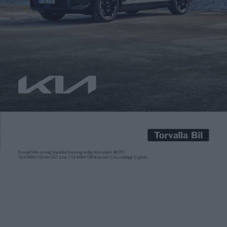
Carl Undéhn
26 okt 2023
I september var det premiär för en ny generation av både MINI
Cooper och MINI Countryman, som också den kommer med
eldrift. Med det erbjuds den i två versioner och nu får vi veta det
svenska priset för fyrhjulsdrivna MINI Countryman SE ALL4. Det
börjar från 529.400 kronor och bilen går att beställa från
första […]
I september var det premiär för en ny generation av både MINI
Cooper och MINI Countryman, som också den kommer med
eldrift.
Med det erbjuds den i två versioner och nu får vi veta det
svenska priset för fyrhjulsdrivna MINI Countryman SE ALL4.
Det börjar från 529.400 kronor och bilen går att beställa från