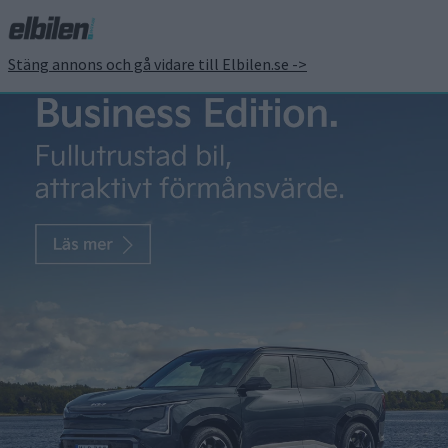
Stäng annons och gå vidare till Elbilen.se ->
Så mycket kostar
eldrivna MINI
Countryman