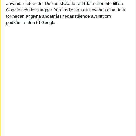
användarbeteende. Du kan klicka för att tillåta eller inte tillåta
Google och dess taggar från tredje part att använda dina data
för nedan angivna ändamål i nedanstående avsnitt om
godkännanden till Google.
Den nya generationen av Countryman kommer inte bara med
eldrift utan har också vuxit på alla håll för att nu vara en
fullvuxen kompaktsuv. På längden möter bilen 4,43 meter och
är med det jämförbar med Volvo XC40.