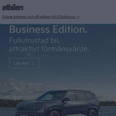
Stäng annons och gå vidare till Elbilen.se ->
”Sandloppa” kan bli
VW:s nästa elbil