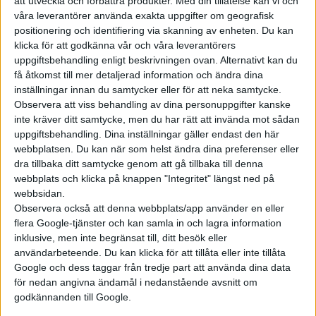
att utveckla och förbättra produkter.
Med din tillåtelse kan vi och
våra leverantörer använda exakta uppgifter om geografisk
positionering och identifiering via skanning av enheten. Du kan
klicka för att godkänna vår och våra leverantörers
uppgiftsbehandling enligt beskrivningen ovan. Alternativt kan du
få åtkomst till mer detaljerad information och ändra dina
inställningar innan du samtycker eller för att neka samtycke.
Observera att viss behandling av dina personuppgifter kanske
inte kräver ditt samtycke, men du har rätt att invända mot sådan
uppgiftsbehandling. Dina inställningar gäller endast den här
webbplatsen. Du kan när som helst ändra dina preferenser eller
dra tillbaka ditt samtycke genom att gå tillbaka till denna
webbplats och klicka på knappen "Integritet" längst ned på
webbsidan.
Observera också att denna webbplats/app använder en eller
flera Google-tjänster och kan samla in och lagra information
inklusive, men inte begränsat till, ditt besök eller
användarbeteende. Du kan klicka för att tillåta eller inte tillåta
Google och dess taggar från tredje part att använda dina data
för nedan angivna ändamål i nedanstående avsnitt om
godkännanden till Google.