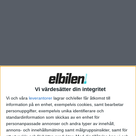
ska det också
finnas planer
på en eldriven
variant av
klassikern ”Bubblan”. Tillsammans med den eldrivna minibuss,
ID Buzz, som VW tidigare har visat upp utgör de en
retroinspirerad trio som vd:n Herbert Diess ska ha beställt.
Alla modellerna
ska enligt Autocar bygga på den nya
plattformen
MEB.
Huruvida
uppgiften
Vi värdesätter din integritet
stämmer får
Vi och våra
leverantorer
lagrar och/eller får åtkomst till
tiden utvisa,
information på en enhet, exempelvis cookies, samt bearbetar
men redan
personuppgifter, exempelvis unika identifierare och
2011 visade
standardinformation som skickas av en enhet för
personanpassade annonser och andra typer av innehåll,
företaget upp
annons- och innehållsmätning samt målgruppsinsikter, samt för
en konceptbuggy som byggde på deras minsting Up.