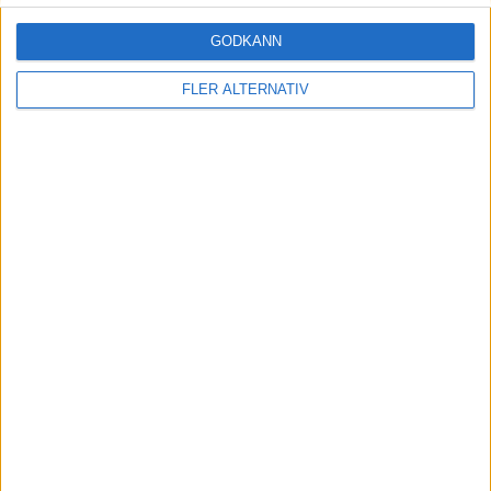
10 feb 2020
VW vill öka produktionen i Northvolts fabrik
GODKÄNN
FLER ALTERNATIV
Läs mer
nyheter