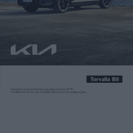
Patrick Ekstrand
10 dec 2018
Volkswagen ska visa upp en eldriven beach buggy, på svenska
även känd som sandloppa, på motormässan i Genève i mars.
Detta enligt den brittiska motortidningen Autocar, som ska ha
fått uppgiften från en icke namngiven källa hos den tyska
biltillverkaren. Förutom den tvåsitsiga sommarbilen ska det
också finnas planer på en eldriven variant av klassikern […]
Volkswagen ska visa upp en eldriven beach buggy, på svenska
även känd som sandloppa, på motormässan i Genève i mars.
Detta enligt den brittiska motortidningen Autocar, som ska ha
fått uppgiften från en icke namngiven källa hos den tyska
biltillverkaren.
Förutom den
tvåsitsiga
sommarbilen