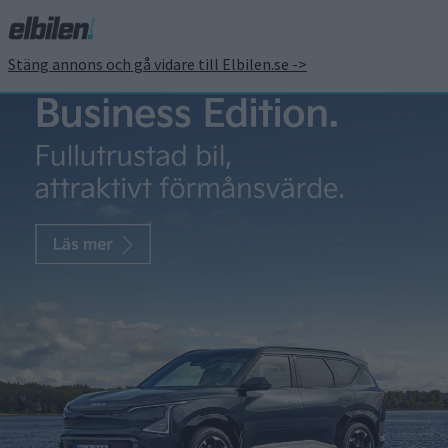
Stäng annons och gå vidare till Elbilen.se ->
Två olika versioner – Kia
visar designen av nya
EV4