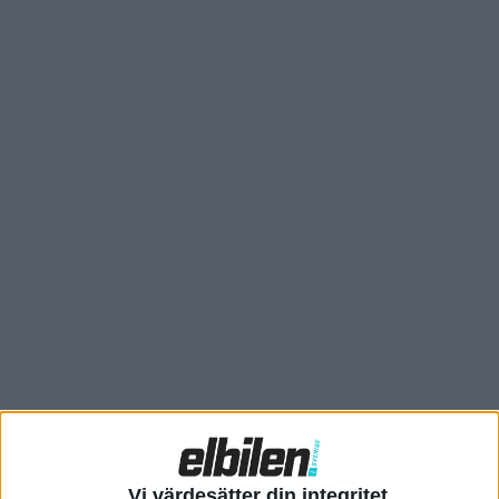
Men tydligen kunde ia inte hålla sig till eventet den 27 februari,
för nu visas i alla fall designen upp på EV4. Som koncept visades
den redan under Kia EV Day förra året och beskrevs då vara en
modell med en ny typ av kaross som kallades ”EV-sedan”.
Vi värdesätter din integritet