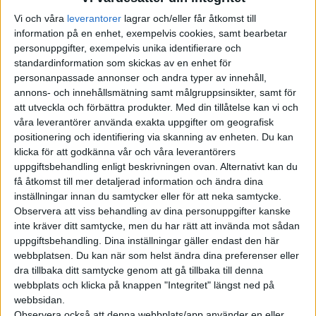
Vi och våra
leverantorer
lagrar och/eller får åtkomst till
information på en enhet, exempelvis cookies, samt bearbetar
personuppgifter, exempelvis unika identifierare och
standardinformation som skickas av en enhet för
personanpassade annonser och andra typer av innehåll,
annons- och innehållsmätning samt målgruppsinsikter, samt för
att utveckla och förbättra produkter.
Med din tillåtelse kan vi och
våra leverantörer använda exakta uppgifter om geografisk
Nu får vi veta att EV4 kommer med två olika karosser, där den
positionering och identifiering via skanning av enheten. Du kan
klicka för att godkänna vår och våra leverantörers
ena har en mer utdragen sedanform som Kia beskriver som en
uppgiftsbehandling enligt beskrivningen ovan. Alternativt kan du
”Longtail” och den andra är en halvkombi. Fronten hos båda
få åtkomst till mer detaljerad information och ändra dina
versioner har en mjukare och mer sluttande form än vad som
inställningar innan du samtycker eller för att neka samtycke.
hittas hos de båda senaste elbilarna från Kia, EV9 och EV3.
Observera att viss behandling av dina personuppgifter kanske
inte kräver ditt samtycke, men du har rätt att invända mot sådan
Motorhuven påminner mer om det vi fick se hos EV6, men i
uppgiftsbehandling. Dina inställningar gäller endast den här
övrigt har EV4 inslag av Kias nya designspråk ”Opposites
webbplatsen. Du kan när som helst ändra dina preferenser eller
dra tillbaka ditt samtycke genom att gå tillbaka till denna
United” där mjuka, strömformade linjer blandas med räta
webbplats och klicka på knappen "Integritet" längst ned på
vinklar. Bland annat kring hjulhusen som har samma
webbsidan.
markerade inslag av svart plast som hos EV9 och EV3. Hos GT-
Observera också att denna webbplats/app använder en eller