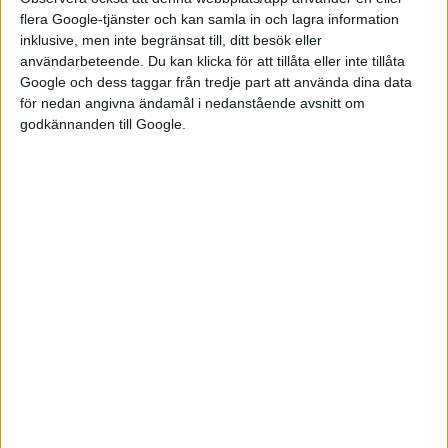
Line versionen kommer det innanför hjulhusen sitta 19-
flera Google-tjänster och kan samla in och lagra information
tumsfälgar.
inklusive, men inte begränsat till, ditt besök eller
användarbeteende. Du kan klicka för att tillåta eller inte tillåta
Google och dess taggar från tredje part att använda dina data
för nedan angivna ändamål i nedanstående avsnitt om
godkännanden till Google.
Några tekniska detaljer avslöjas inte ännu. Klart är att också
EV4 kommer använda den av Kia och Hyundai gemensamt
utvecklade elbilsplattformen E-GMP, som kan använda både
400-voltsteknik och 800-voltsteknik där det senare ger