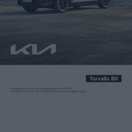
Carl Undéhn
17 feb 2025
Egentligen skulle vi få se den först i slutet av månaden. Under
eventet Kia EV Day ska den koreanska tillverkaren både berätta
mer om sina framtidsplaner för eldrift och presentera nya EV4
och serieversionen av transportbilen PV5, samt ett koncept på
den mindre modellen EV2. Men tydligen kunde ia inte hålla sig
till eventet den […]
Egentligen skulle vi få se den först i slutet av månaden. Under
eventet Kia EV Day
ska den koreanska tillverkaren både berätta
mer om sina framtidsplaner för eldrift och presentera nya EV4
och serieversionen av transportbilen PV5, samt ett koncept på
den mindre modellen EV2.