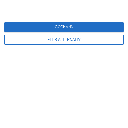
GODKÄNN
FLER ALTERNATIV
21 maj 2026
Bekräftat: då kommer eldrivna småbilen Kia
EV1
nyheter